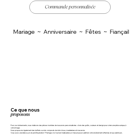
Commande personnalisée
  Mariage  ~  Anniversaire  ~  Fêtes  ~  Fiançaille
Ce que nous
proposons
Pour vos évènements, nous réalisons des pièces montées de macarons personnalisées : choix des goûts, couleurs et design pour créer une pièce unique, à
votre image.
Nous proposons également des buffets sucrés composés de mini-choux, madeleines et macarons.
Vous avez une idée ou un visuel d’inspiration ? Partagez-le : tout est réalisable sur-mesure pour sublimer votre évènement à Rennes et aux alentours.