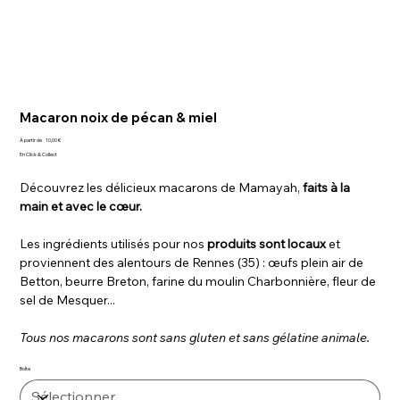
Macaron noix de pécan & miel
Prix
À partir de
10,00 €
En Click & Collect
Découvrez les délicieux macarons de Mamayah,
faits à la
main et avec le cœur.
Les ingrédients utilisés pour nos
produits sont locaux
et
proviennent des alentours de Rennes (35) : œufs plein air de
Betton, beurre Breton, farine du moulin Charbonnière, fleur de
sel de Mesquer...
Tous nos macarons sont sans gluten et sans gélatine animale.
Boîte