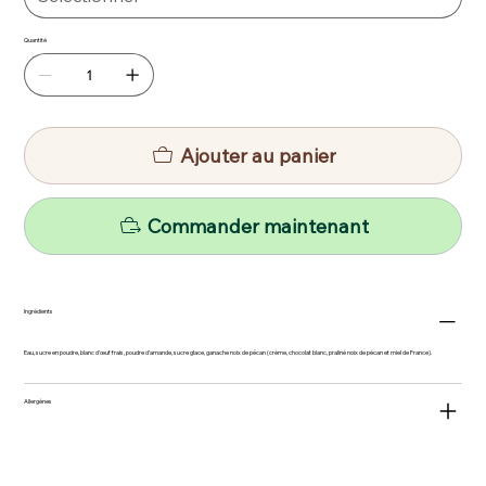
Quantité
Ajouter au panier
Commander maintenant
Ingrédients
Eau, sucre en poudre, blanc d'œuf frais, poudre d'amande, sucre glace, ganache noix de pécan (crème, chocolat blanc, praliné noix de pécan et miel de France).
Allergènes