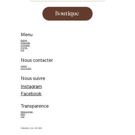
Boutique
Menu
Boutique
Événements
Commande
À propos
FAQ
Nous contacter
Contact
06 46 13 30 57
Nous suivre
Instagram
Facebook
Transparence
Mentions légales
RGPD
CGV
Website by
</ALL-IN PAGE>